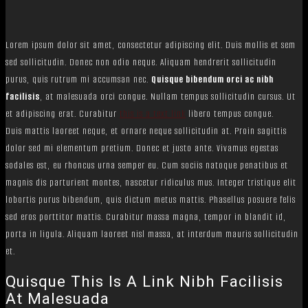
Lorem ipsum dolor sit amet, consectetur adipiscing elit. Duis mollis et sem
sed sollicitudin. Donec non odio neque. Aliquam hendrerit sollicitudin
purus, quis rutrum mi accumsan nec.
Quisque bibendum orci ac nibh
facilisis
, at malesuada orci congue. Nullam tempus sollicitudin cursus. Ut
et adipiscing erat. Curabitur
this is a text link
libero tempus congue.
Duis mattis laoreet neque, et ornare neque sollicitudin at. Proin sagittis
dolor sed mi elementum pretium. Donec et justo ante. Vivamus egestas
sodales est, eu rhoncus urna semper eu. Cum sociis natoque penatibus et
magnis dis parturient montes, nascetur ridiculus mus. Integer tristique elit
lobortis purus bibendum, quis dictum metus mattis. Phasellus posuere felis
sed eros porttitor mattis. Curabitur massa magna, tempor in blandit id,
porta in ligula. Aliquam laoreet nisl massa, at interdum mauris sollicitudin
et.
Quisque This Is A Link Nibh Facilisis
At Malesuada