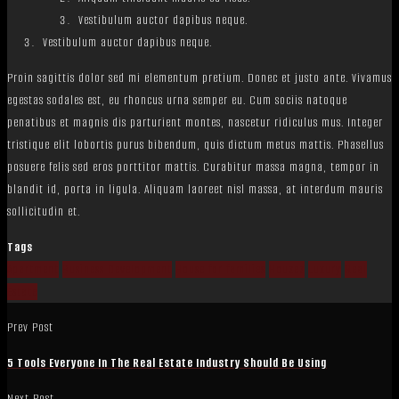
Vestibulum auctor dapibus neque.
Vestibulum auctor dapibus neque.
Proin sagittis dolor sed mi elementum pretium. Donec et justo ante. Vivamus
egestas sodales est, eu rhoncus urna semper eu. Cum sociis natoque
penatibus et magnis dis parturient montes, nascetur ridiculus mus. Integer
tristique elit lobortis purus bibendum, quis dictum metus mattis. Phasellus
posuere felis sed eros porttitor mattis. Curabitur massa magna, tempor in
blandit id, porta in ligula. Aliquam laoreet nisl massa, at interdum mauris
sollicitudin et.
Tags
Apartment
Business Development
House for families
Houzez
Luxury
Real
Estate
Prev Post
5 Tools Everyone In The Real Estate Industry Should Be Using
Next Post