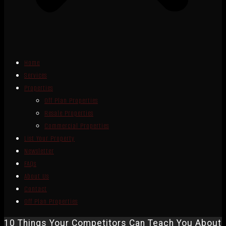
Home
Services
Properties
Off Plan Properties
Resale Properties
Commercial Properties
List Your Property
Newsletter
FAQs
About Us
Contact
Off Plan Properties
10 Things Your Competitors Can Teach You About