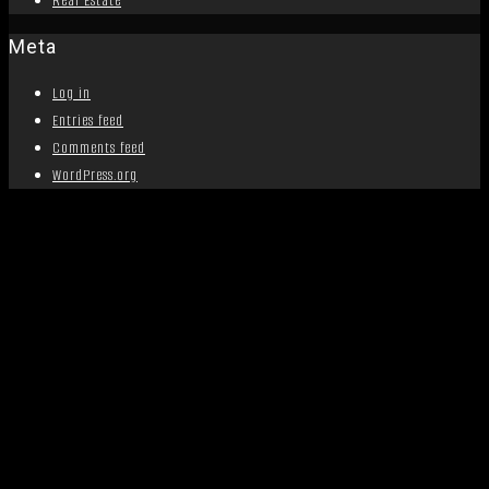
Real Estate
Meta
Log in
Entries feed
Comments feed
WordPress.org