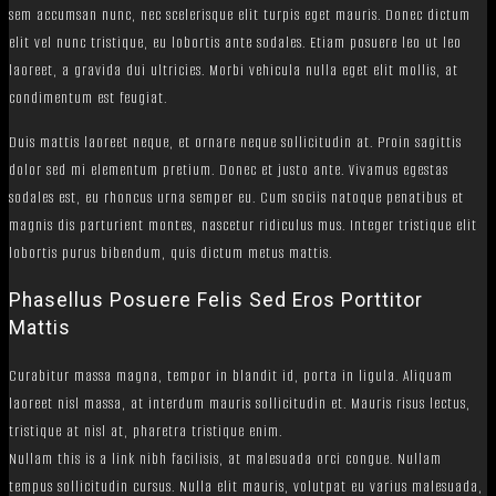
sem accumsan nunc, nec scelerisque elit turpis eget mauris. Donec dictum
elit vel nunc tristique, eu lobortis ante sodales. Etiam posuere leo ut leo
laoreet, a gravida dui ultricies. Morbi vehicula nulla eget elit mollis, at
condimentum est feugiat.
Duis mattis laoreet neque, et ornare neque sollicitudin at. Proin sagittis
dolor sed mi elementum pretium. Donec et justo ante. Vivamus egestas
sodales est, eu rhoncus urna semper eu. Cum sociis natoque penatibus et
magnis dis parturient montes, nascetur ridiculus mus. Integer tristique elit
lobortis purus bibendum, quis dictum metus mattis.
Phasellus Posuere Felis Sed Eros Porttitor
Mattis
Curabitur massa magna, tempor in blandit id, porta in ligula. Aliquam
laoreet nisl massa, at interdum mauris sollicitudin et. Mauris risus lectus,
tristique at nisl at, pharetra tristique enim.
Nullam this is a link nibh facilisis, at malesuada orci congue. Nullam
tempus sollicitudin cursus. Nulla elit mauris, volutpat eu varius malesuada,